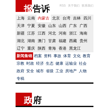
报
告诉
RSS
关于我们
联系我们
上海
云南
内蒙古
北京
台湾
吉林
四川
天津
宁夏
安徽
山东
山西
广东
广西
新疆
江苏
江西
河北
河南
浙江
海南
湖北
湖南
澳门
甘肃
福建
西藏
贵州
辽宁
重庆
陕西
青海
香港
黑龙江
新闻集锦
档案
资料
事故
体育
文化
教育
宗教
时政
经济
生态
健康
运输业
社会
政府
安全
城市
省级
工业
房地产
人物
专稿
政
府