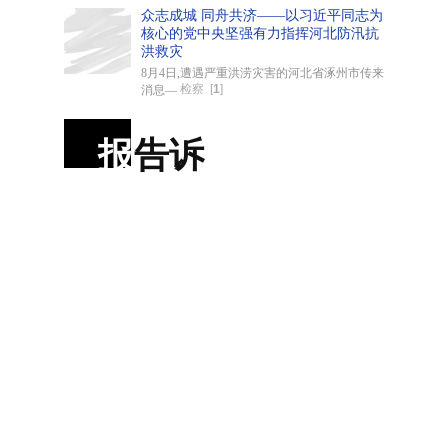
众志成城 同舟共济——以习近平同志为
核心的党中央坚强有力指挥河北防汛抗
洪救灾
8月4日,遭遇严重洪涝灾害的河北省涿州市传来
检察
[
1
]
消息—
报
告诉