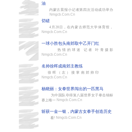
油
内蒙古晨报小记者第四次活动成功举办
Nmgcb.Com.Cn
切磋
4月28日，在内蒙古师范大学体育馆，
Nmgcb.Com.Cn
一球小胜包头南郊取中乙开门红
热情的球迷 记者 叶青摄影
Nmgcb.Com.Cn
名帅徐晖成南郊主教练
徐晖（左）接掌南郊帅印
Nmgcb.Com.Cn
杨晓丽：女拳世界闯出的一匹黑马
为中国队夺得第八届世界女子拳击锦标
Nmgcb.Com.Cn
赛上唯一
斩获一金一银，内蒙古女拳手创造历史
Nmgcb.Com.Cn
看!