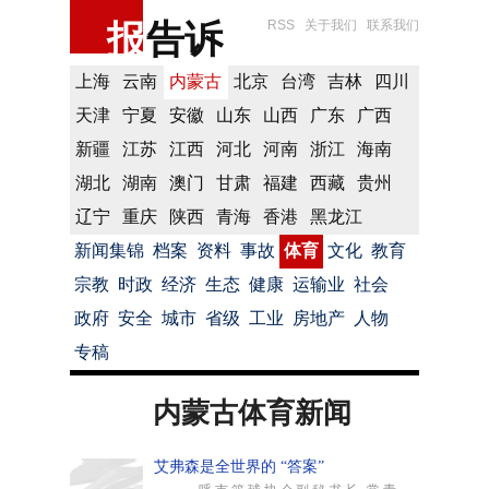
报
告诉
RSS
关于我们
联系我们
上海
云南
内蒙古
北京
台湾
吉林
四川
天津
宁夏
安徽
山东
山西
广东
广西
新疆
江苏
江西
河北
河南
浙江
海南
湖北
湖南
澳门
甘肃
福建
西藏
贵州
辽宁
重庆
陕西
青海
香港
黑龙江
新闻集锦
档案
资料
事故
体育
文化
教育
宗教
时政
经济
生态
健康
运输业
社会
政府
安全
城市
省级
工业
房地产
人物
专稿
内蒙古体育新闻
艾弗森是全世界的 “答案”