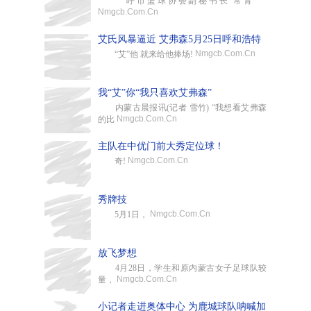
呼市篮球协会副秘书长 常青
Nmgcb.Com.Cn
艾氏风暴逼近 艾弗森5月25日呼和浩特
Nmgcb.Com.Cn
“艾”他 就来给他捧场!
我“艾”你“我只喜欢艾弗森”
内蒙古晨报讯(记者 雪竹) “我想看艾弗森
Nmgcb.Com.Cn
的比
主队在中优门前大秀定位球！
Nmgcb.Com.Cn
奇!
秀牌技
Nmgcb.Com.Cn
5月1日，
放飞梦想
4月28日，学生和原内蒙古女子足球队较
Nmgcb.Com.Cn
量，
小记者走进奥体中心 为鹿城球队呐喊加