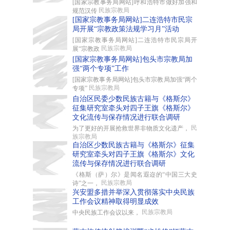
[国家宗教事务局网站]呼和浩特市做好加强和
民族宗教局
规范汉传
[国家宗教事务局网站]二连浩特市民宗
局开展“宗教政策法规学习月”活动
[国家宗教事务局网站]二连浩特市民宗局开
民族宗教局
展“宗教政
[国家宗教事务局网站]包头市宗教局加
强“两个专项”工作
[国家宗教事务局网站]包头市宗教局加强“两个
民族宗教局
专项”
自治区民委少数民族古籍与《格斯尔》
征集研究室牵头对四子王旗《格斯尔》
文化流传与保存情况进行联合调研
民
为了更好的开展抢救世界非物质文化遗产，
族宗教局
自治区少数民族古籍与《格斯尔》征集
研究室牵头对四子王旗《格斯尔》文化
流传与保存情况进行联合调研
《格斯（萨）尔》是闻名遐迩的“中国三大史
民族宗教局
诗”之一，
兴安盟多措并举深入贯彻落实中央民族
工作会议精神取得明显成效
民族宗教局
中央民族工作会议以来，