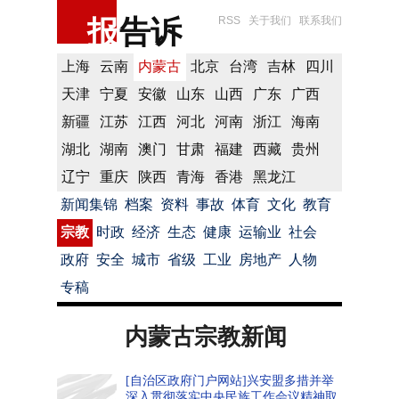
报
告诉
RSS
关于我们
联系我们
上海
云南
内蒙古
北京
台湾
吉林
四川
天津
宁夏
安徽
山东
山西
广东
广西
新疆
江苏
江西
河北
河南
浙江
海南
湖北
湖南
澳门
甘肃
福建
西藏
贵州
辽宁
重庆
陕西
青海
香港
黑龙江
新闻集锦
档案
资料
事故
体育
文化
教育
宗教
时政
经济
生态
健康
运输业
社会
政府
安全
城市
省级
工业
房地产
人物
专稿
内蒙古宗教新闻
[自治区政府门户网站]兴安盟多措并举
深入贯彻落实中央民族工作会议精神取